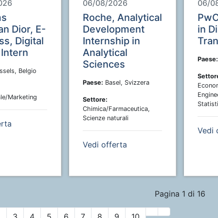
026
06/08/2026
06/0
ms
Roche, Analytical
PwC,
an Dior, E-
Development
in D
s, Digital
Internship in
Tran
Intern
Analytical
Paese:
Sciences
sels, Belgio
Settor
Paese:
Basel, Svizzera
Econom
Engine
le/Marketing
Settore:
Statist
Chimica/Farmaceutica,
Scienze naturali
erta
Vedi 
Vedi offerta
Pagina 1 di 16
2
3
4
5
6
7
8
9
10