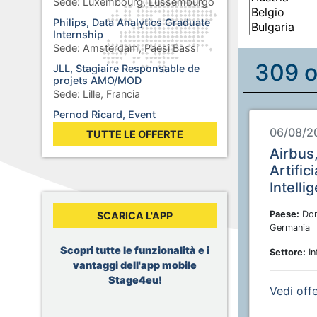
Sede:
Luxembourg, Lussemburgo
Philips, Data Analytics Graduate
Internship
Sede:
Amsterdam, Paesi Bassi
309 o
JLL, Stagiaire Responsable de
projets AMO/MOD
Sede:
Lille, Francia
Pernod Ricard, Event
Procurement Intern
06/08/2
TUTTE LE OFFERTE
Sede:
Paris, Francia
Airbus,
Ericsson, Software Engineer
Artifici
Internship
Intelli
Sede:
Łódź, Polonia
General Electric, Engineering
Paese:
Don
SCARICA L'APP
Intern
Germania
Sede:
Bucharest, Romania
Scopri tutte le funzionalità e i
Tripadvisor, B2B Marketing
Settore:
In
Content & AI Intern
vantaggi dell'app mobile
Sede:
Barcelona, Spagna
Stage4eu!
Vedi off
Total, Power Trading New
Ventures – Regulatory Affairs