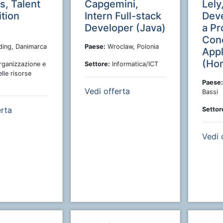
s, Talent
Capgemini,
Lely
ition
Intern Full-stack
Dev
Developer (Java)
a Pr
Con
ding, Danimarca
Paese:
Wroclaw, Polonia
Appl
(Ho
ganizzazione e
Settore:
Informatica/ICT
lle risorse
Paese:
Vedi offerta
Bassi
erta
Settor
Vedi 