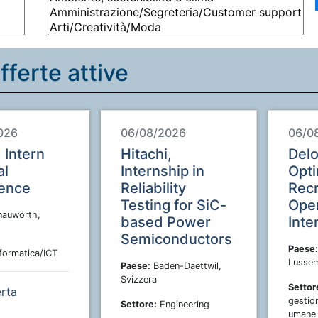
fferte attive
026
06/08/2026
06/0
 Intern
Hitachi,
Delo
al
Internship in
Opti
gence
Reliability
Rec
Testing for SiC-
Oper
auwörth,
based Power
Inte
Semiconductors
Paese:
formatica/ICT
Lusse
Paese:
Baden-Daettwil,
Svizzera
Settor
erta
gestion
Settore:
Engineering
umane