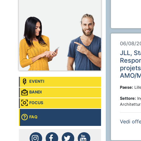
Intern
Sede:
Genève, Svizzera
Airbus, Intern Artificial
Intelligence
Sede:
Donauwörth, Germania
06/08/2
JLL, St
Respon
projets
AMO/
EVENTI
Paese:
Lill
BANDI
Settore:
In
FOCUS
Architettur
FAQ
Vedi off