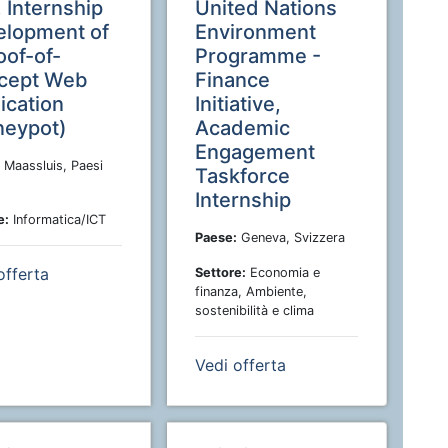
, Internship
United Nations
elopment of
Environment
oof-of-
Programme -
cept Web
Finance
ication
Initiative,
neypot)
Academic
Engagement
Maassluis, Paesi
Taskforce
Internship
e:
Informatica/ICT
Paese:
Geneva, Svizzera
offerta
Settore:
Economia e
finanza, Ambiente,
sostenibilità e clima
Vedi offerta