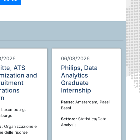
8/2026
06/08/2026
itte, ATS
Philips, Data
mization and
Analytics
ruitment
Graduate
ations
Internship
rn
Paese:
Amsterdam, Paesi
Bassi
Luxembourg,
mburgo
Settore:
Statistica/Data
Analysis
e:
Organizzazione e
e delle risorse