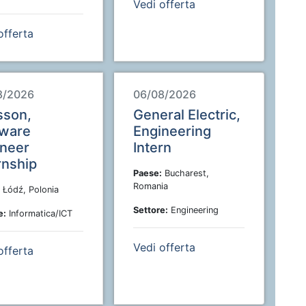
Vedi offerta
offerta
8/2026
06/08/2026
sson,
General Electric,
tware
Engineering
ineer
Intern
rnship
Paese:
Bucharest,
Romania
Łódź, Polonia
Settore:
Engineering
e:
Informatica/ICT
Vedi offerta
offerta