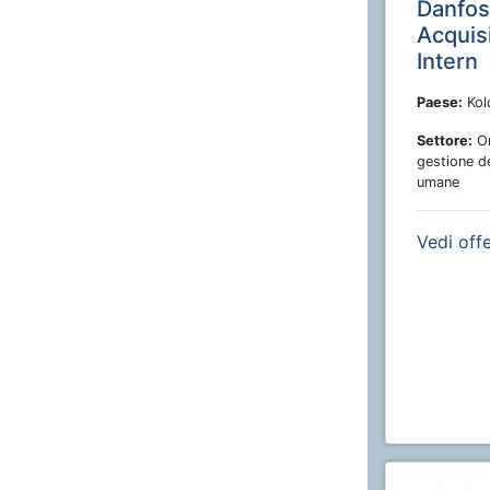
Danfos
Acquis
Intern
Paese:
Kol
Settore:
Or
gestione de
umane
Vedi off