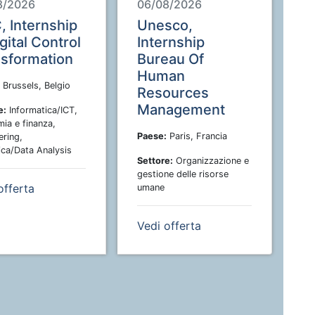
8/2026
06/08/2026
 Internship
Unesco,
igital Control
Internship
sformation
Bureau Of
Human
Brussels, Belgio
Resources
Management
e:
Informatica/ICT,
ia e finanza,
Paese:
Paris, Francia
ering,
ica/Data Analysis
Settore:
Organizzazione e
gestione delle risorse
offerta
umane
Vedi offerta