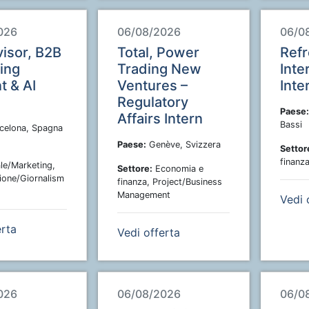
026
06/08/2026
06/0
visor, B2B
Total, Power
Refr
ing
Trading New
Inte
t & AI
Ventures –
Inte
Regulatory
Paese:
Affairs Intern
Bassi
celona, Spagna
Paese:
Genève, Svizzera
Settor
finanz
e/Marketing,
Settore:
Economia e
one/Giornalism
finanza, Project/Business
Management
Vedi 
erta
Vedi offerta
026
06/08/2026
06/0