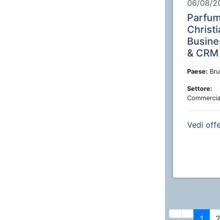
06/08/2
Parfu
Christi
Busines
& CRM 
Paese:
Brus
Settore:
Commercia
Vedi off
1