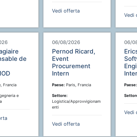
Vedi offerta
Vedi 
026
06/08/2026
06/0
agiaire
Pernod Ricard,
Eric
sable de
Event
Sof
Procurement
Eng
MOD
Intern
Inte
e, Francia
Paese:
Paris, Francia
Paese:
gegneria e
Settore:
Settor
a
Logistica/Approvvigionam
enti
Vedi 
erta
Vedi offerta