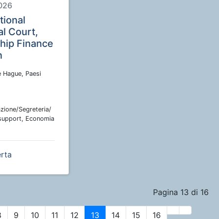
026
tional
al Court,
ship Finance
n
 Hague, Paesi
zione/Segreteria/
support, Economia
erta
Pagina 13 di 16
8
9
10
11
12
13
14
15
16