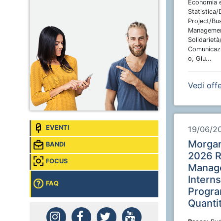
Economia e
Statistica/
Project/Bu
Managemen
Solidarietà/
Comunicazi
o, Giu...
Vedi off
EVENTI
19/06/2
Morgan
BANDI
2026 R
FOCUS
Manag
Intern
FAQ
Progra
Quanti