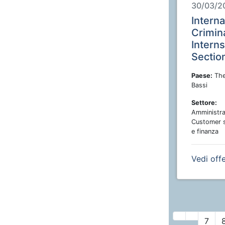
30/03/2
Interna
Crimin
Intern
Sectio
Paese:
The
Bassi
Settore:
Amministra
Customer 
e finanza
Vedi off
7