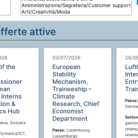
fferte attive
026
03/07/2026
26/0
of the
European
Luft
Stability
Inte
ssioner
Mechanism,
Entr
man
Traineeship –
Trai
 Interns
Climate
Paese:
tion &
Research, Chief
Germa
ics Hub
Economist
Department
Settor
eva, Svizzera
gestion
umane,
Paese:
Luxembourg,
formatica/ICT,
umanis
Lussemburgo