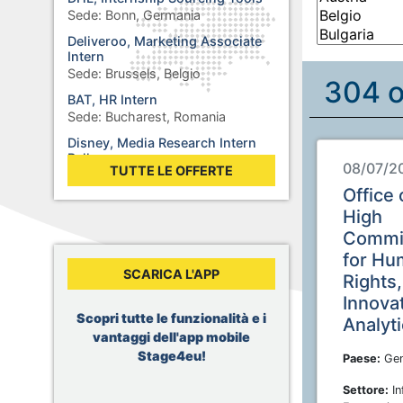
Sede:
Bonn, Germania
Deliveroo, Marketing Associate
Intern
Sede:
Brussels, Belgio
304 o
BAT, HR Intern
Sede:
Bucharest, Romania
Disney, Media Research Intern
Balkans
08/07/2
TUTTE LE OFFERTE
Sede:
Sofia, Bulgaria
Office 
Rolex, Stage : Synthétiser des
High
additifs pour des lubrifiants
Sede:
Biel, Svizzera
Commi
for Hu
WHO, Internship - Business
SCARICA L'APP
Operations
Rights,
Sede:
Berlin, Germania
Innova
WHO, Internship - Nutrition and
Scopri tutte le funzionalità e i
Analyt
Food Safety
vantaggi dell'app mobile
Sede:
Geneva, Svizzera
Stage4eu!
Paese:
Gen
Dior, Merchandising Intern
Settore:
In
Sede:
Brussels, Belgio