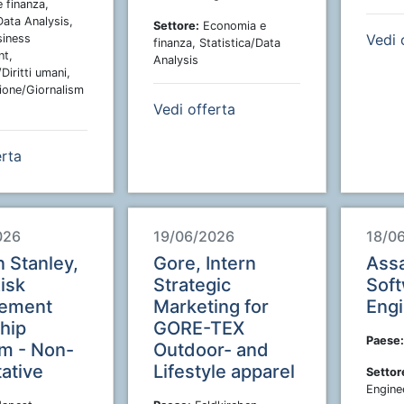
 finanza,
Data Analysis,
Settore:
Economia e
Vedi 
siness
finanza, Statistica/Data
t,
Analysis
Diritti umani,
one/Giornalism
Vedi offerta
erta
026
19/06/2026
18/0
 Stanley,
Gore, Intern
Assa
isk
Strategic
Sof
ement
Marketing for
Engi
ship
GORE-TEX
Paese:
m - Non-
Outdoor- and
tative
Lifestyle apparel
Settor
Engine