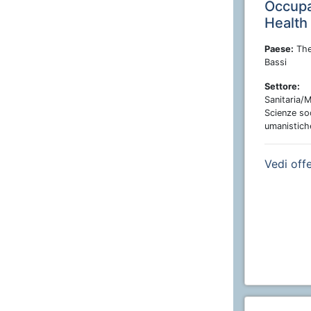
Occupa
Health
Paese:
The
Bassi
Settore:
Sanitaria/M
Scienze soc
umanistich
Vedi off