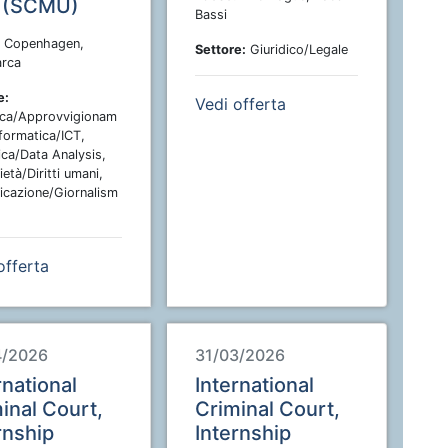
t (SCMU)
Bassi
Copenhagen,
Settore:
Giuridico/Legale
rca
e:
Vedi offerta
ica/Approvvigionam
nformatica/ICT,
ica/Data Analysis,
ietà/Diritti umani,
cazione/Giornalism
offerta
4/2026
31/03/2026
rnational
International
inal Court,
Criminal Court,
rnship
Internship