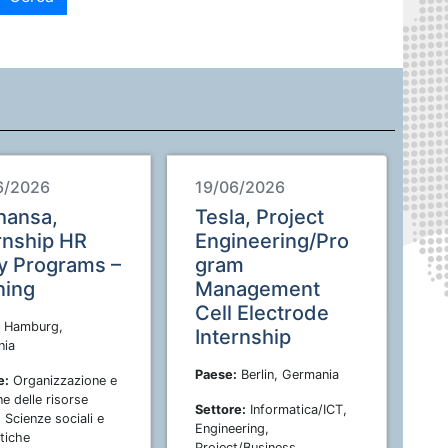
6/2026
19/06/2026
hansa,
Tesla, Project
rnship HR
Engineering/Pro
y Programs –
gram
ning
Management
Cell Electrode
Hamburg,
Internship
nia
Paese:
Berlin, Germania
e:
Organizzazione e
e delle risorse
Settore:
Informatica/ICT,
 Scienze sociali e
Engineering,
tiche
Project/Business