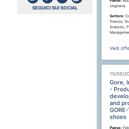
Paese:
Bud
Ungheria
SEGUICI SUI SOCIAL
Settore:
Ec
finanza, St
Analysis, 
Manageme
Vedi off
15/05/2
Gore, 
- Prod
devel
and pr
GORE-
shoes
Paese:
Fel