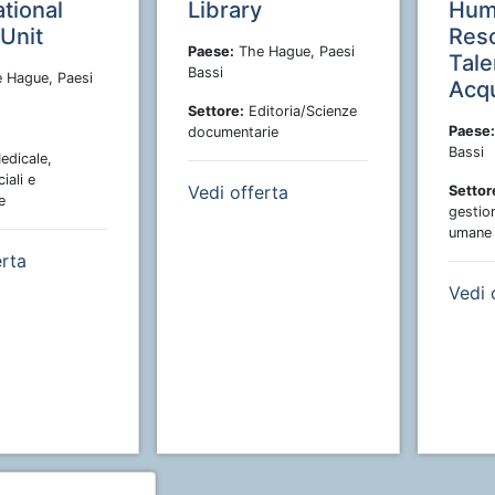
tional
Library
Hum
 Unit
Res
Paese:
The Hague, Paesi
Tale
Bassi
 Hague, Paesi
Acqu
Settore:
Editoria/Scienze
Paese:
documentarie
Bassi
edicale,
iali e
Vedi offerta
Settor
e
gestion
umane
erta
Vedi 