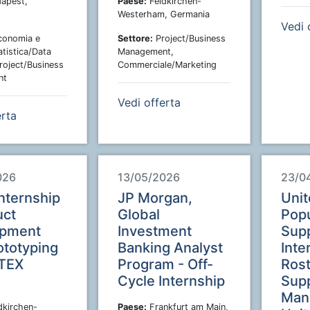
apest,
Paese:
Feldkirchen-
Westerham, Germania
Vedi 
onomia e
Settore:
Project/Business
atistica/Data
Management,
Project/Business
Commerciale/Marketing
nt
Vedi offerta
erta
026
13/05/2026
23/0
Internship
JP Morgan,
Unit
uct
Global
Popu
opment
Investment
Supp
ototyping
Banking Analyst
Inte
TEX
Program - Off-
Rost
Cycle Internship
Supp
Man
dkirchen-
Paese:
Frankfurt am Main,