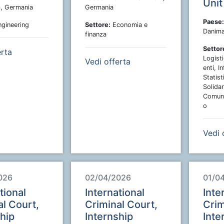
Uni
, Germania
Germania
Paese:
gineering
Settore:
Economia e
Danima
finanza
Settor
erta
Logist
Vedi offerta
enti, I
Statist
Solidar
Comuni
o
Vedi 
026
02/04/2026
01/0
tional
International
Inte
al Court,
Criminal Court,
Crim
ship
Internship
Inte