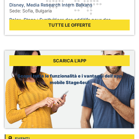
Disney, Media Research Intern Balkans
Sede:
Sofia, Bulgaria
Rolex, Stage : Synthétiser des additifs pour des
lubrifiants
TUTTE LE OFFERTE
Sede:
Biel, Svizzera
WHO, Internship - Business Operations
Sede:
Berlin, Germania
WHO, Internship - Nutrition and Food Safety
Sede:
Geneva, Svizzera
SCARICA L'APP
Dior, Merchandising Intern
Sede:
Brussels, Belgio
Scopri tutte le funzionalità e i vantaggi dell'app
mobile Stage4eu!
EVENTI