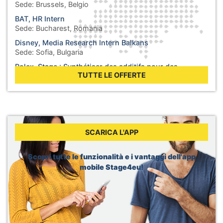
Sede:
Brussels, Belgio
BAT, HR Intern
Sede:
Bucharest, Romania
Disney, Media Research Intern Balkans
Sede:
Sofia, Bulgaria
Rolex, Stage : Synthétiser des additifs pour des
lubrifiants
TUTTE LE OFFERTE
Sede:
Biel, Svizzera
WHO, Internship - Business Operations
Sede:
Berlin, Germania
WHO, Internship - Nutrition and Food Safety
Sede:
Geneva, Svizzera
SCARICA L'APP
Dior, Merchandising Intern
Sede:
Brussels, Belgio
Scopri tutte le funzionalità e i vantaggi dell'app
mobile Stage4eu!