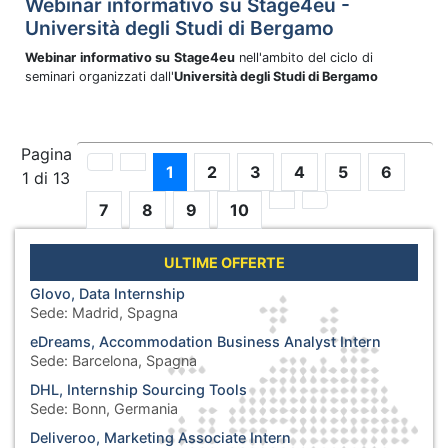
Webinar informativo su Stage4eu -
Università degli Studi di Bergamo
Webinar
informativo su
Stage4eu
nell'ambito del ciclo di
seminari organizzati dall'
Università degli Studi di Bergamo
Pagina
1
2
3
4
5
6
1 di 13
7
8
9
10
ULTIME OFFERTE
Glovo, Data Internship
Sede:
Madrid, Spagna
eDreams, Accommodation Business Analyst Intern
Sede:
Barcelona, Spagna
DHL, Internship Sourcing Tools
Sede:
Bonn, Germania
Deliveroo, Marketing Associate Intern