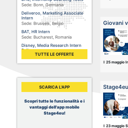
Sede:
Bonn, Germania
Deliveroo, Marketing Associate
Intern
Giovani v
Sede:
Brussels, Belgio
BAT, HR Intern
Sede:
Bucharest, Romania
Disney, Media Research Intern
Balkans
TUTTE LE OFFERTE
Sede:
Sofia, Bulgaria
Il
25 maggio In
Rolex, Stage : Synthétiser des
additifs pour des lubrifiants
Sede:
Biel, Svizzera
WHO, Internship - Business
Stage4eu 
SCARICA L'APP
Operations
Sede:
Berlin, Germania
WHO, Internship - Nutrition and
Scopri tutte le funzionalità e i
Food Safety
vantaggi dell'app mobile
Sede:
Geneva, Svizzera
Stage4eu!
Dior, Merchandising Intern
Sede:
Brussels, Belgio
Il
23 maggio 