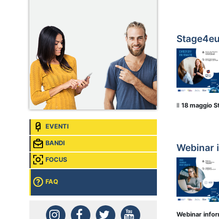
Stage4eu 
Il
18 maggio 
EVENTI
BANDI
Webinar i
FOCUS
FAQ
Webinar
info