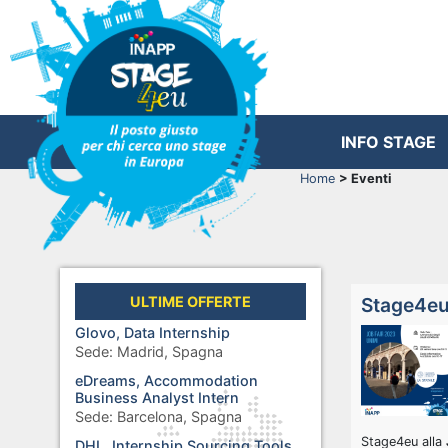
INFO STAGE
Home
> Eventi
ULTIME OFFERTE
Stage4eu 
Glovo, Data Internship
Sede:
Madrid, Spagna
eDreams, Accommodation
Business Analyst Intern
Sede:
Barcelona, Spagna
Stage4eu alla
DHL, Internship Sourcing Tools