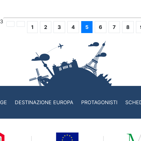
13
1
2
3
4
5
6
7
8
AGE
DESTINAZIONE EUROPA
PROTAGONISTI
SCHE