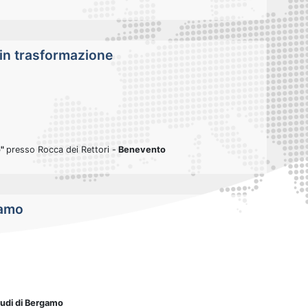
 in trasformazione
o"
presso Rocca dei Rettori -
Benevento
gamo
studi di Bergamo