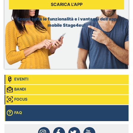
Sede:
Geneva, Svizzera
SCARICA L'APP
Dior, Merchandising Intern
Sede:
Brussels, Belgio
Scopri tutte le funzionalità e i vantaggi dell'app
mobile Stage4eu!
EVENTI
BANDI
FOCUS
FAQ