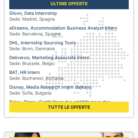
ULTIME OFFERTE
Glovo, Data Internship
Sede:
Madrid, Spagna
eDreams, Accommodation Business Analyst Intern
Sede:
Barcelona, Spagna
DHL, Internship Sourcing Tools
Sede:
Bonn, Germania
Deliveroo, Marketing Associate Intern
Sede:
Brussels, Belgio
BAT, HR Intern
Sede:
Bucharest, Romania
Disney, Media Research Intern Balkans
Sede:
Sofia, Bulgaria
Rolex, Stage : Synthétiser des additifs pour des
lubrifiants
TUTTE LE OFFERTE
Sede:
Biel, Svizzera
WHO, Internship - Business Operations
Sede:
Berlin, Germania
WHO, Internship - Nutrition and Food Safety