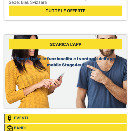
Sede:
Biel, Svizzera
WHO, Internship - Business Operations
TUTTE LE OFFERTE
Sede:
Berlin, Germania
WHO, Internship - Nutrition and Food Safety
Sede:
Geneva, Svizzera
Dior, Merchandising Intern
Sede:
Brussels, Belgio
SCARICA L'APP
Glovo, Data Internship
Sede:
Madrid, Spagna
Scopri tutte le funzionalità e i vantaggi dell'app
mobile Stage4eu!
EVENTI
BANDI