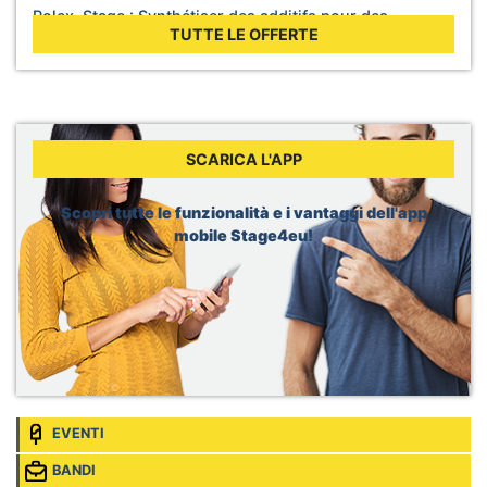
Rolex, Stage : Synthétiser des additifs pour des
lubrifiants
TUTTE LE OFFERTE
Sede:
Biel, Svizzera
WHO, Internship - Business Operations
Sede:
Berlin, Germania
WHO, Internship - Nutrition and Food Safety
Sede:
Geneva, Svizzera
SCARICA L'APP
Dior, Merchandising Intern
Sede:
Brussels, Belgio
Scopri tutte le funzionalità e i vantaggi dell'app
mobile Stage4eu!
EVENTI
BANDI