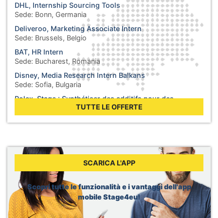
DHL, Internship Sourcing Tools
Sede:
Bonn, Germania
Deliveroo, Marketing Associate Intern
Sede:
Brussels, Belgio
BAT, HR Intern
Sede:
Bucharest, Romania
Disney, Media Research Intern Balkans
Sede:
Sofia, Bulgaria
Rolex, Stage : Synthétiser des additifs pour des
lubrifiants
TUTTE LE OFFERTE
Sede:
Biel, Svizzera
WHO, Internship - Business Operations
Sede:
Berlin, Germania
WHO, Internship - Nutrition and Food Safety
Sede:
Geneva, Svizzera
SCARICA L'APP
Dior, Merchandising Intern
Sede:
Brussels, Belgio
Scopri tutte le funzionalità e i vantaggi dell'app
mobile Stage4eu!