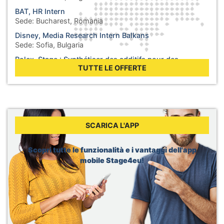
BAT, HR Intern
Sede:
Bucharest, Romania
Disney, Media Research Intern Balkans
Sede:
Sofia, Bulgaria
Rolex, Stage : Synthétiser des additifs pour des
lubrifiants
TUTTE LE OFFERTE
Sede:
Biel, Svizzera
WHO, Internship - Business Operations
Sede:
Berlin, Germania
WHO, Internship - Nutrition and Food Safety
Sede:
Geneva, Svizzera
SCARICA L'APP
Dior, Merchandising Intern
Sede:
Brussels, Belgio
Scopri tutte le funzionalità e i vantaggi dell'app
mobile Stage4eu!