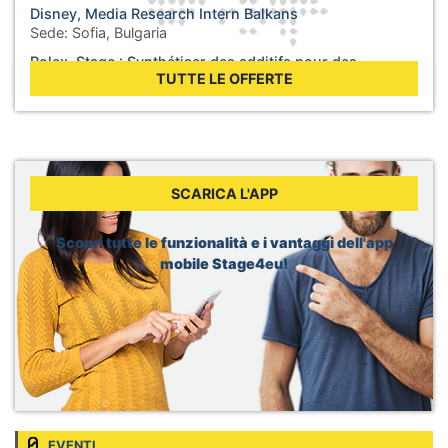
Disney, Media Research Intern Balkans
Sede:
Sofia, Bulgaria
Rolex, Stage : Synthétiser des additifs pour des
lubrifiants
TUTTE LE OFFERTE
Sede:
Biel, Svizzera
WHO, Internship - Business Operations
Sede:
Berlin, Germania
WHO, Internship - Nutrition and Food Safety
Sede:
Geneva, Svizzera
SCARICA L'APP
Dior, Merchandising Intern
Sede:
Brussels, Belgio
Scopri tutte le funzionalità e i vantaggi dell'app
mobile Stage4eu!
EVENTI