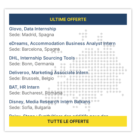
ULTIME OFFERTE
Glovo, Data Internship
Sede:
Madrid, Spagna
eDreams, Accommodation Business Analyst Intern
Sede:
Barcelona, Spagna
DHL, Internship Sourcing Tools
Sede:
Bonn, Germania
Deliveroo, Marketing Associate Intern
Sede:
Brussels, Belgio
BAT, HR Intern
Sede:
Bucharest, Romania
Disney, Media Research Intern Balkans
Sede:
Sofia, Bulgaria
Rolex, Stage : Synthétiser des additifs pour des
lubrifiants
TUTTE LE OFFERTE
Sede:
Biel, Svizzera
WHO, Internship - Business Operations