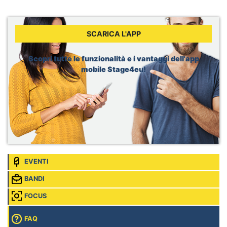
Sede:
Berlin, Germania
WHO, Internship - Nutrition and Food Safety
Sede:
Geneva, Svizzera
SCARICA L'APP
Dior, Merchandising Intern
Sede:
Brussels, Belgio
Scopri tutte le funzionalità e i vantaggi dell'app
mobile Stage4eu!
EVENTI
BANDI
FOCUS
FAQ