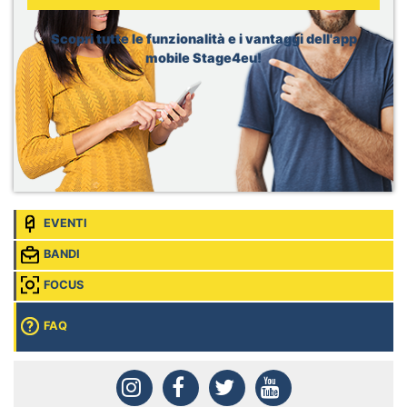
Dior, Merchandising Intern
Sede:
Brussels, Belgio
Scopri tutte le funzionalità e i vantaggi dell'app
mobile Stage4eu!
EVENTI
BANDI
FOCUS
FAQ