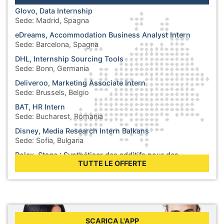
Glovo, Data Internship
Sede:
Madrid, Spagna
eDreams, Accommodation Business Analyst Intern
Sede:
Barcelona, Spagna
DHL, Internship Sourcing Tools
Sede:
Bonn, Germania
Deliveroo, Marketing Associate Intern
Sede:
Brussels, Belgio
BAT, HR Intern
Sede:
Bucharest, Romania
Disney, Media Research Intern Balkans
Sede:
Sofia, Bulgaria
Rolex, Stage : Synthétiser des additifs pour des
lubrifiants
TUTTE LE OFFERTE
Sede:
Biel, Svizzera
WHO, Internship - Business Operations
Sede:
Berlin, Germania
WHO, Internship - Nutrition and Food Safety
Sede:
Geneva, Svizzera
SCARICA L'APP