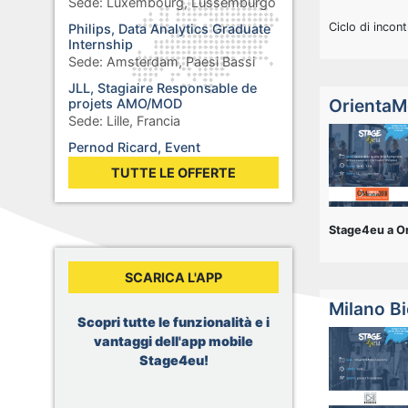
Sede:
Luxembourg, Lussemburgo
Ciclo di incont
Philips, Data Analytics Graduate
Internship
Sede:
Amsterdam, Paesi Bassi
JLL, Stagiaire Responsable de
OrientaM
projets AMO/MOD
Sede:
Lille, Francia
Pernod Ricard, Event
Procurement Intern
TUTTE LE OFFERTE
Sede:
Paris, Francia
Ericsson, Software Engineer
Internship
Stage4eu a Or
Sede:
Łódź, Polonia
General Electric, Engineering
SCARICA L'APP
Intern
Sede:
Bucharest, Romania
Milano Bi
Scopri tutte le funzionalità e i
Tripadvisor, B2B Marketing
Content & AI Intern
vantaggi dell'app mobile
Sede:
Barcelona, Spagna
Stage4eu!
Total, Power Trading New
Ventures – Regulatory Affairs