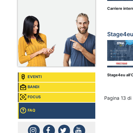
Intern
Sede:
Genève, Svizzera
Carriere inter
Airbus, Intern Artificial
Intelligence
Sede:
Donauwörth, Germania
Stage4eu
Stage4eu all’
EVENTI
BANDI
FOCUS
Pagina 13 di
FAQ