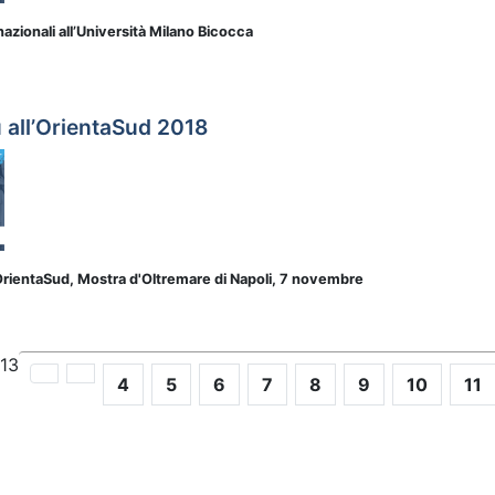
nazionali all’Università Milano Bicocca
 all’OrientaSud 2018
OrientaSud, Mostra d'Oltremare di Napoli, 7 novembre
 13
4
5
6
7
8
9
10
11