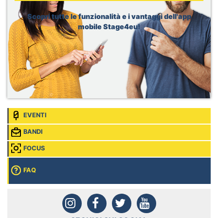
Sede:
Genève, Svizzera
Scopri tutte le funzionalità e i vantaggi dell'app
Airbus, Intern Artificial Intelligence
mobile Stage4eu!
Sede:
Donauwörth, Germania
EVENTI
BANDI
FOCUS
FAQ