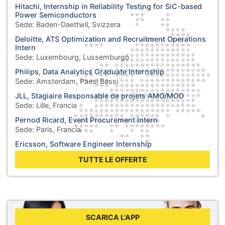
Hitachi, Internship in Reliability Testing for SiC-based
Power Semiconductors
Sede:
Baden-Daettwil, Svizzera
Deloitte, ATS Optimization and Recruitment Operations
Intern
Sede:
Luxembourg, Lussemburgo
Philips, Data Analytics Graduate Internship
Sede:
Amsterdam, Paesi Bassi
JLL, Stagiaire Responsable de projets AMO/MOD
Sede:
Lille, Francia
Pernod Ricard, Event Procurement Intern
Sede:
Paris, Francia
Ericsson, Software Engineer Internship
Sede:
Łódź, Polonia
TUTTE LE OFFERTE
General Electric, Engineering Intern
Sede:
Bucharest, Romania
Tripadvisor, B2B Marketing Content & AI Intern
Sede:
Barcelona, Spagna
Total, Power Trading New Ventures – Regulatory Affairs
SCARICA L'APP
Intern